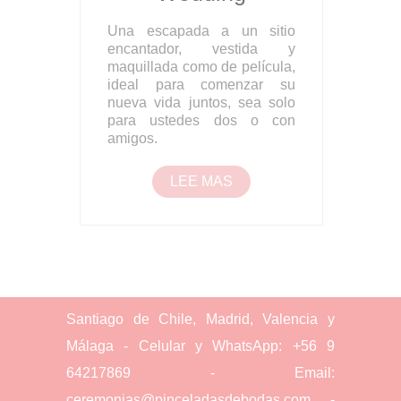
Una escapada a un sitio
encantador, vestida y
maquillada como de película,
ideal para comenzar su
nueva vida juntos, sea solo
para ustedes dos o con
amigos.
LEE MAS
Santiago de Chile, Madrid, Valencia y
Málaga - Celular y WhatsApp: +56 9
64217869 - Email:
ceremonias@pinceladasdebodas.com -